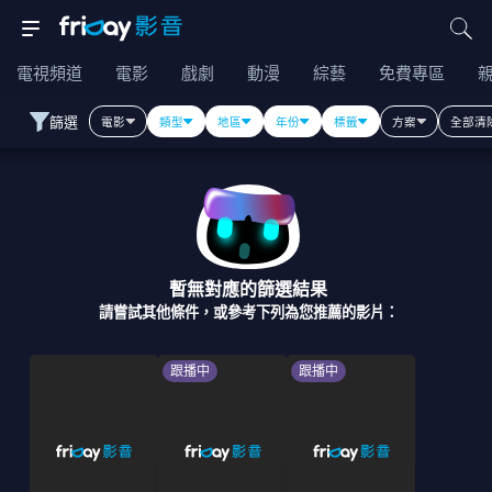
電視頻道
電影
戲劇
動漫
綜藝
免費專區
篩選
電影
類型
地區
年份
標籤
方案
全部清
暫無對應的篩選結果
請嘗試其他條件，或參考下列為您推薦的影片：
跟播中
跟播中