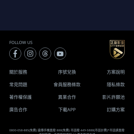
FOLLOW US
關於服務
序號兌換
方案說明
常見問題
會員服務條款
隱私條款
著作權保護
異業合作
影片許願池
廣告合作
下載APP
訂購方案
0800-058-885(免費) 遠傳手機直撥 888(免費) 市話撥 449-5888(市話計費)*市話請直撥