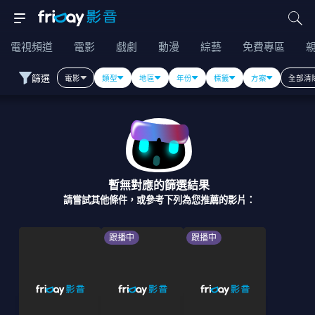
電視頻道
電影
戲劇
動漫
綜藝
免費專區
篩選
電影
類型
地區
年份
標籤
方案
全部清
暫無對應的篩選結果
請嘗試其他條件，或參考下列為您推薦的影片：
跟播中
跟播中