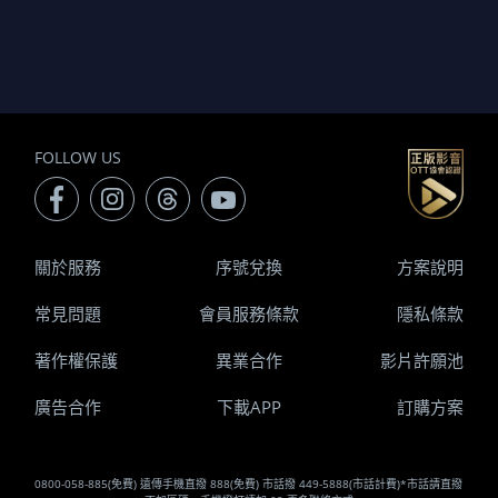
FOLLOW US
關於服務
序號兌換
方案說明
常見問題
會員服務條款
隱私條款
著作權保護
異業合作
影片許願池
廣告合作
下載APP
訂購方案
0800-058-885(免費) 遠傳手機直撥 888(免費) 市話撥 449-5888(市話計費)*市話請直撥