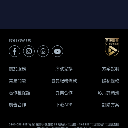
FOLLOW US
關於服務
序號兌換
方案說明
常見問題
會員服務條款
隱私條款
著作權保護
異業合作
影片許願池
廣告合作
下載APP
訂購方案
0800-058-885(免費) 遠傳手機直撥 888(免費) 市話撥 449-5888(市話計費)*市話請直撥