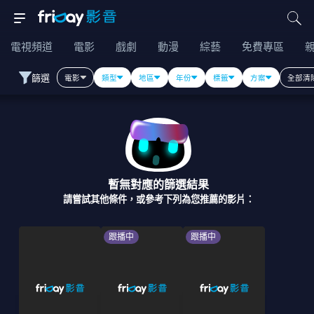
電視頻道
電影
戲劇
動漫
綜藝
免費專區
篩選
電影
類型
地區
年份
標籤
方案
全部清
暫無對應的篩選結果
請嘗試其他條件，或參考下列為您推薦的影片：
跟播中
跟播中