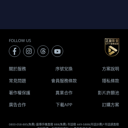
FOLLOW US
關於服務
序號兌換
方案說明
常見問題
會員服務條款
隱私條款
著作權保護
異業合作
影片許願池
廣告合作
下載APP
訂購方案
0800-058-885(免費) 遠傳手機直撥 888(免費) 市話撥 449-5888(市話計費)*市話請直撥