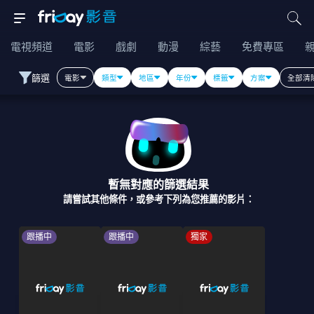
電視頻道
電影
戲劇
動漫
綜藝
免費專區
篩選
電影
類型
地區
年份
標籤
方案
全部清
暫無對應的篩選結果
請嘗試其他條件，或參考下列為您推薦的影片：
跟播中
跟播中
獨家