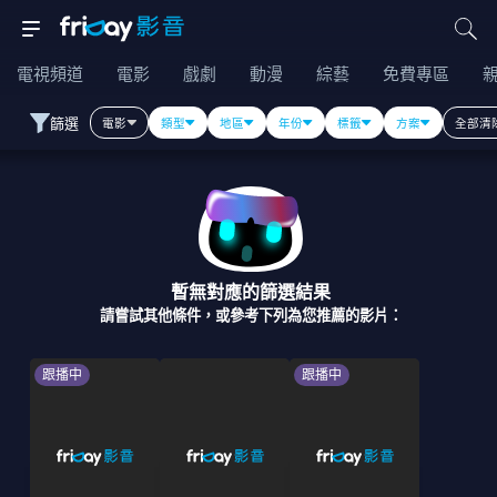
電視頻道
電影
戲劇
動漫
綜藝
免費專區
篩選
電影
類型
地區
年份
標籤
方案
全部清
暫無對應的篩選結果
請嘗試其他條件，或參考下列為您推薦的影片：
跟播中
跟播中