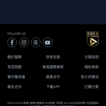
FOLLOW US
關於服務
序號兌換
方案說明
常見問題
會員服務條款
隱私條款
著作權保護
異業合作
影片許願池
廣告合作
下載APP
訂購方案
0800-058-885(免費) 遠傳手機直撥 888(免費) 市話撥 449-5888(市話計費)*市話請直撥