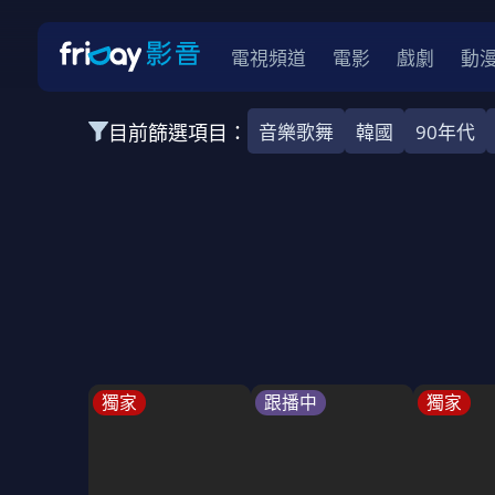
電視頻道
電影
戲劇
動
目前篩選項目：
音樂歌舞
韓國
90年代
全部類型
韓影
動作
劇情
愛情
科幻
全部地區
韓國
美國
泰國
日本
台灣
2026
2025
2024
2023
202
全部年份
全部標籤
警匪片
槍戰
婚外情
校園
古
獨家
跟播中
獨家
全部方案
免費
影劇
單次付費
用券
數