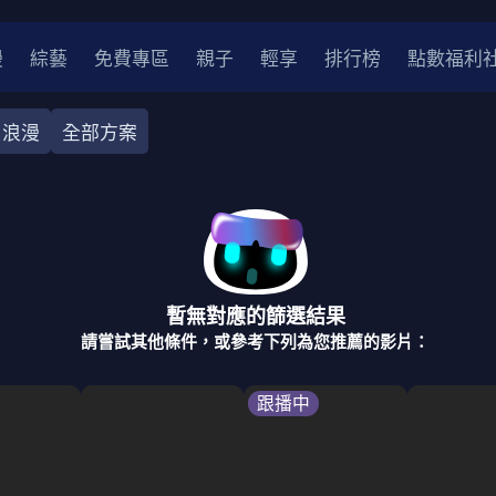
漫
綜藝
免費專區
親子
輕享
排行榜
點數福利
浪漫
全部方案
奇幻
犯罪
冒險
驚悚
恐怖
災難
戰爭
喜劇
中國
香港
法國
其他
暫無對應的篩選結果
2
2021
2020
2010-2019
2000年代
90年代
8
請嘗試其他條件，或參考下列為您推薦的影片：
LGBTQ
裝
醫生
警察
浪漫
溫馨
懸疑
小說改編
跟播中
4K
位珍藏
霹靂