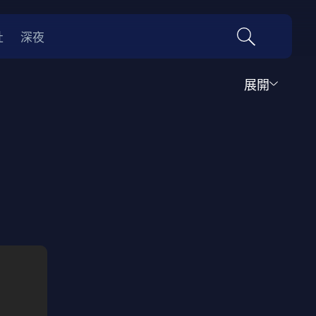
社
深夜
展開
運動
家庭
音樂歌舞
動畫
紀錄
傳記
經典老片
情
0年代
70年代
動漫改編
國際影展專區
名偵探柯南系列
吉卜力