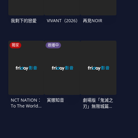
我剩下的戀愛
VIVANT（2026）
再見NOIR
獨家
跟播中
NCT NATION：
寅娜知音
劇場版「鬼滅之
To The World
刃」無限城篇
in Cinemas
第一章 猗窩座
再襲