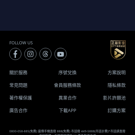
FOLLOW US
關於服務
序號兌換
方案說明
常見問題
會員服務條款
隱私條款
著作權保護
異業合作
影片許願池
廣告合作
下載APP
訂購方案
0800-058-885(免費) 遠傳手機直撥 888(免費) 市話撥 449-5888(市話計費)*市話請直撥