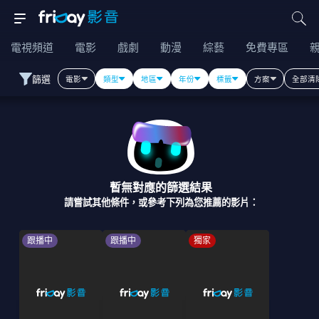
電視頻道
電影
戲劇
動漫
綜藝
免費專區
篩選
電影
類型
地區
年份
標籤
方案
全部清
暫無對應的篩選結果
請嘗試其他條件，或參考下列為您推薦的影片：
跟播中
跟播中
獨家