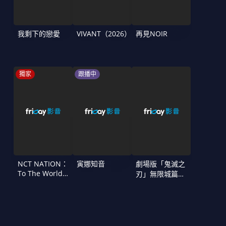
我剩下的戀愛
VIVANT（2026）
再見NOIR
獨家
跟播中
NCT NATION：
寅娜知音
劇場版「鬼滅之
To The World
刃」無限城篇
in Cinemas
第一章 猗窩座
再襲