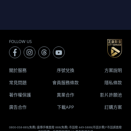
FOLLOW US
關於服務
序號兌換
方案說明
常見問題
會員服務條款
隱私條款
著作權保護
異業合作
影片許願池
廣告合作
下載APP
訂購方案
0800-058-885(免費) 遠傳手機直撥 888(免費) 市話撥 449-5888(市話計費)*市話請直撥