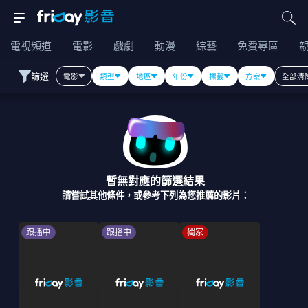
電視頻道
電影
戲劇
動漫
綜藝
免費專區
篩選
電影
類型
地區
年份
標籤
方案
全部清
暫無對應的篩選結果
請嘗試其他條件，或參考下列為您推薦的影片：
跟播中
跟播中
獨家