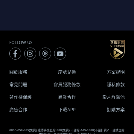
FOLLOW US
關於服務
序號兌換
方案說明
常見問題
會員服務條款
隱私條款
著作權保護
異業合作
影片許願池
廣告合作
下載APP
訂購方案
0800-058-885(免費) 遠傳手機直撥 888(免費) 市話撥 449-5888(市話計費)*市話請直撥