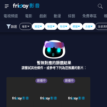
電視頻道
電影
戲劇
動漫
綜藝
免費專區
篩選
電影
類型
地區
年份
標籤
方案
全部清
暫無對應的篩選結果
請嘗試其他條件，或參考下列為您推薦的影片：
跟播中
跟播中