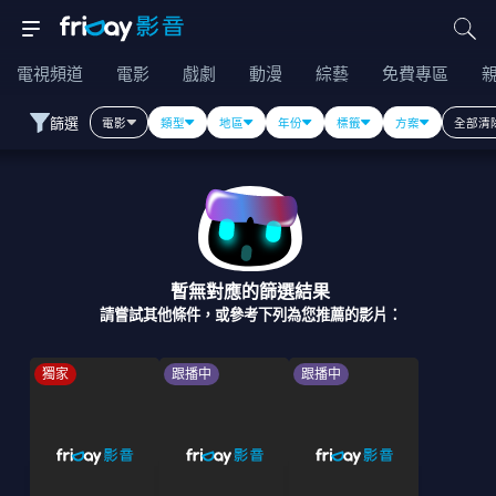
電視頻道
電影
戲劇
動漫
綜藝
免費專區
篩選
電影
類型
地區
年份
標籤
方案
全部清
暫無對應的篩選結果
請嘗試其他條件，或參考下列為您推薦的影片：
獨家
跟播中
跟播中