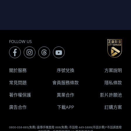
FOLLOW US
關於服務
序號兌換
方案說明
常見問題
會員服務條款
隱私條款
著作權保護
異業合作
影片許願池
廣告合作
下載APP
訂購方案
0800-058-885(免費) 遠傳手機直撥 888(免費) 市話撥 449-5888(市話計費)*市話請直撥