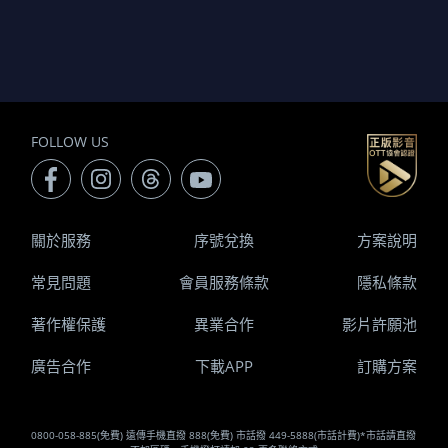
FOLLOW US
關於服務
序號兌換
方案說明
常見問題
會員服務條款
隱私條款
著作權保護
異業合作
影片許願池
廣告合作
下載APP
訂購方案
0800-058-885(免費) 遠傳手機直撥 888(免費) 市話撥 449-5888(市話計費)*市話請直撥