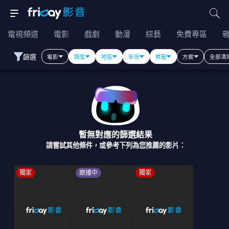
電視頻道
電影
戲劇
動漫
綜藝
免費專區
篩選
電影
類型
地區
年份
標籤
方案
全部清
暫無對應的篩選結果
請嘗試其他條件，或參考下列為您推薦的影片：
獨家
跟播中
獨家