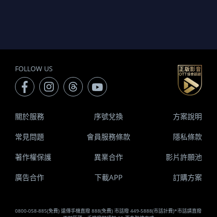
FOLLOW US
關於服務
序號兌換
方案說明
常見問題
會員服務條款
隱私條款
著作權保護
異業合作
影片許願池
廣告合作
下載APP
訂購方案
0800-058-885(免費) 遠傳手機直撥 888(免費) 市話撥 449-5888(市話計費)*市話請直撥