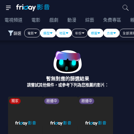
電視頻道
電影
戲劇
動漫
綜藝
免費專區
篩選
電影
類型
地區
年份
標籤
方案
全部清
暫無對應的篩選結果
請嘗試其他條件，或參考下列為您推薦的影片：
獨家
跟播中
跟播中