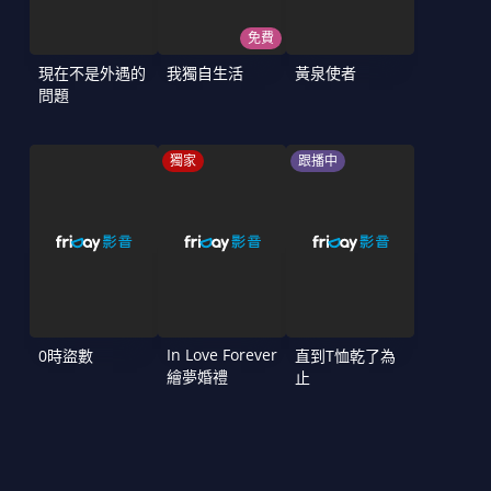
免費
現在不是外遇的
我獨自生活
黃泉使者
問題
獨家
跟播中
In Love Forever
0時盜數
直到T恤乾了為
繪夢婚禮
止