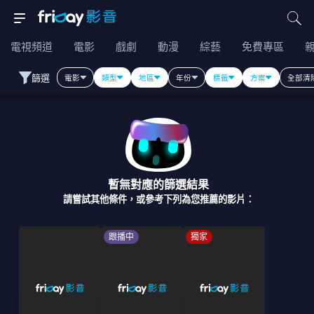
電視頻道
電影
戲劇
動漫
綜藝
免費專區
篩選
電影
類型
地區
年份
標籤
方案
全部清
暫無對應的篩選結果
請嘗試其他條件，或參考下列為您推薦的影片：
跟播中
獨家