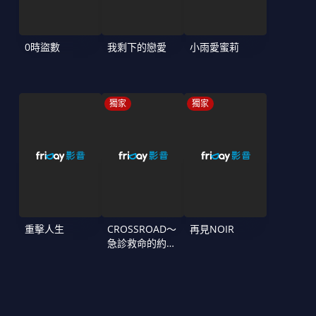
0時盜數
我剩下的戀愛
小雨愛蜜莉
獨家
獨家
重擊人生
CROSSROAD～
再見NOIR
急診救命的約定
～