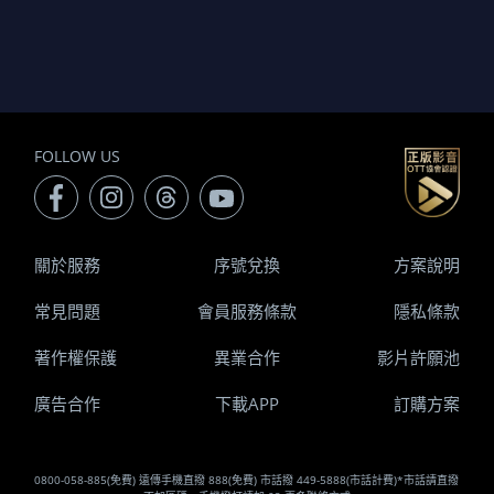
FOLLOW US
關於服務
序號兌換
方案說明
常見問題
會員服務條款
隱私條款
著作權保護
異業合作
影片許願池
廣告合作
下載APP
訂購方案
0800-058-885(免費) 遠傳手機直撥 888(免費) 市話撥 449-5888(市話計費)*市話請直撥