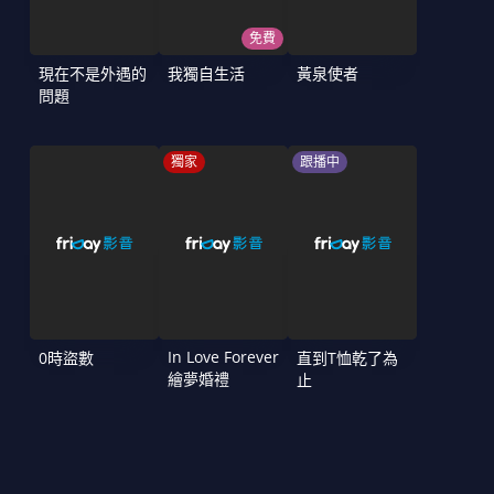
免費
現在不是外遇的
我獨自生活
黃泉使者
問題
獨家
跟播中
In Love Forever
0時盜數
直到T恤乾了為
繪夢婚禮
止