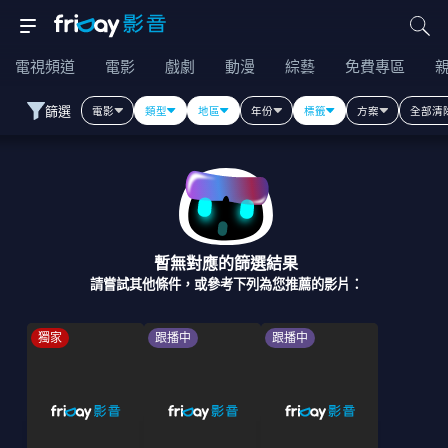
電視頻道
電影
戲劇
動漫
綜藝
免費專區
篩選
電影
類型
地區
年份
標籤
方案
全部清
暫無對應的篩選結果
請嘗試其他條件，或參考下列為您推薦的影片：
獨家
跟播中
跟播中