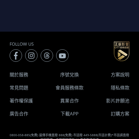
FOLLOW US
關於服務
序號兌換
方案說明
常見問題
會員服務條款
隱私條款
著作權保護
異業合作
影片許願池
廣告合作
下載APP
訂購方案
0800-058-885(免費) 遠傳手機直撥 888(免費) 市話撥 449-5888(市話計費)*市話請直撥