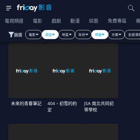
電視頻道
電影
戲劇
動漫
綜藝
免費專區
篩選
電影
類型
地區
年份
標籤
方案
全部清
未來的青春筆記
404，初雪的約
JSA 南北共同初
定
等學校