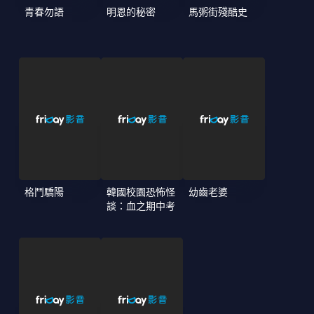
青春勿語
明恩的秘密
馬粥街殘酷史
格鬥驕陽
韓國校園恐怖怪
幼齒老婆
談：血之期中考