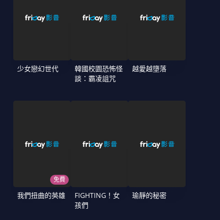
少女戀幻世代
韓國校園恐怖怪
越愛越墮落
談：霸凌詛咒
免費
我們扭曲的英雄
FIGHTING！女
瑜靜的秘密
孩們