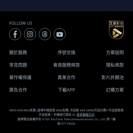
FOLLOW US
關於服務
序號兌換
方案說明
常見問題
會員服務條款
隱私條款
著作權保護
異業合作
影片許願池
廣告合作
下載APP
訂購方案
0800-058-885(免費) 遠傳手機直撥 888(免費) 市話撥 449-5888(市話計費)*市話請直撥
不加區碼，手機撥打請加 02
更多聯絡方式
遠傳電信版權所有 © Far EasTone Telecommunications Co., Ltd. 統一編
號:97179430