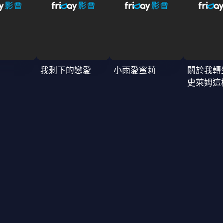
我剩下的戀愛
小雨愛蜜莉
關於我轉
史萊姆這
4季