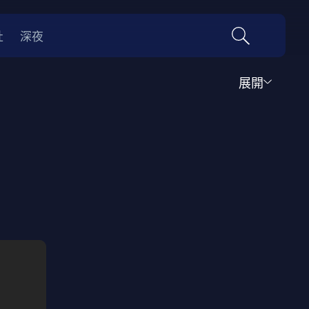
社
深夜
展開
運動
家庭
音樂歌舞
動畫
紀錄
傳記
經典老片
情
0年代
70年代
動漫改編
國際影展專區
名偵探柯南系列
吉卜力