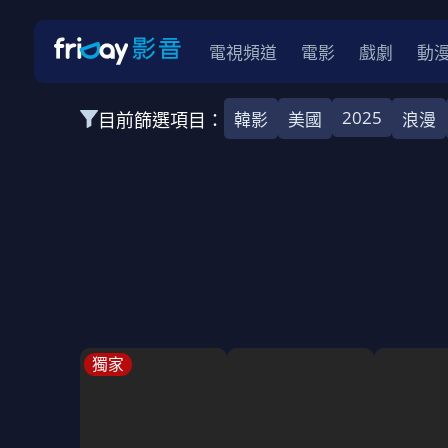
電視頻道
電影
戲劇
動
2025
目前篩選項目：
韓影
美國
浪漫
全部類型
韓影
動作
劇情
愛情
科幻
全部地區
韓國
美國
泰國
日本
台灣
2026
2025
2024
2023
202
全部年份
全部標籤
警匪片
槍戰
婚外情
校園
古
獨家
全部方案
免費
影劇
單次付費
用券
數