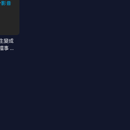
生變成
檔事 第