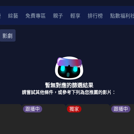
漫
綜藝
免費專區
親子
輕享
排行榜
點數福利
影劇
奇幻
犯罪
冒險
驚悚
恐怖
災難
戰爭
喜劇
中國
香港
法國
其他
暫無對應的篩選結果
2
2021
2020
2010-2019
2000年代
90年代
8
請嘗試其他條件，或參考下列為您推薦的影片：
LGBTQ
裝
醫生
警察
浪漫
溫馨
懸疑
小說改編
跟播中
獨家
跟播中
4K
位珍藏
霹靂