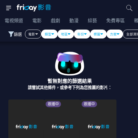
電視頻道
電影
戲劇
動漫
綜藝
免費專區
篩選
電影
類型
地區
年份
標籤
方案
全部清
暫無對應的篩選結果
請嘗試其他條件，或參考下列為您推薦的影片：
跟播中
跟播中