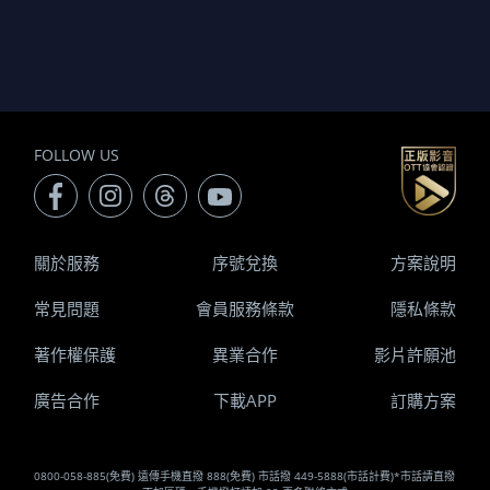
FOLLOW US
關於服務
序號兌換
方案說明
常見問題
會員服務條款
隱私條款
著作權保護
異業合作
影片許願池
廣告合作
下載APP
訂購方案
0800-058-885(免費) 遠傳手機直撥 888(免費) 市話撥 449-5888(市話計費)*市話請直撥