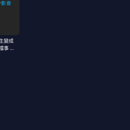
生變成
檔事 第