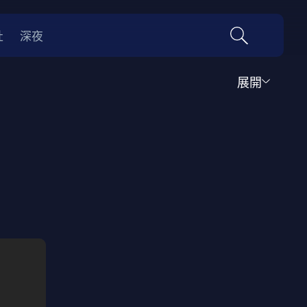
社
深夜
展開
運動
家庭
音樂歌舞
動畫
紀錄
傳記
經典老片
情
0年代
70年代
動漫改編
國際影展專區
名偵探柯南系列
吉卜力