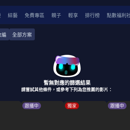
漫
綜藝
免費專區
親子
輕享
排行榜
點數福利
改編
全部方案
奇幻
犯罪
冒險
驚悚
恐怖
災難
戰爭
喜劇
中國
香港
法國
其他
暫無對應的篩選結果
2
2021
2020
2010-2019
2000年代
90年代
8
請嘗試其他條件，或參考下列為您推薦的影片：
LGBTQ
裝
醫生
警察
浪漫
溫馨
懸疑
小說改編
跟播中
獨家
跟播中
4K
位珍藏
霹靂