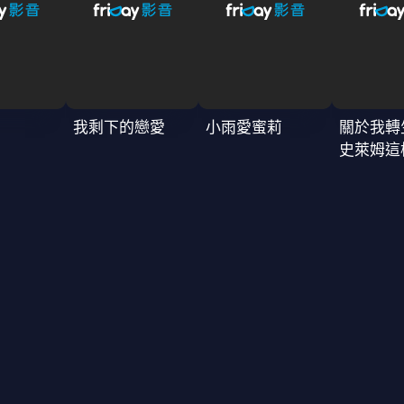
我剩下的戀愛
小雨愛蜜莉
關於我轉
史萊姆這
4季