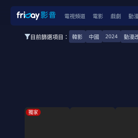
電視頻道
電影
戲劇
動
2024
目前篩選項目：
韓影
中國
動漫
全部類型
韓影
動作
劇情
愛情
科幻
全部地區
韓國
美國
泰國
日本
台灣
2026
2025
2024
2023
202
全部年份
全部標籤
警匪片
槍戰
婚外情
校園
古
獨家
全部方案
免費
影劇
單次付費
用券
數