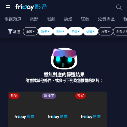
電視頻道
電影
戲劇
動漫
綜藝
免費專區
篩選
電影
類型
地區
年份
標籤
方案
全部清
暫無對應的篩選結果
請嘗試其他條件，或參考下列為您推薦的影片：
獨家
跟播中
獨家