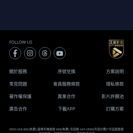
FOLLOW US
關於服務
序號兌換
方案說明
常見問題
會員服務條款
隱私條款
著作權保護
異業合作
影片許願池
廣告合作
下載APP
訂購方案
0800-058-885(免費) 遠傳手機直撥 888(免費) 市話撥 449-5888(市話計費)*市話請直撥