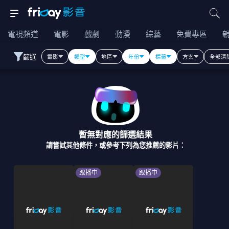
電視頻道
電影
戲劇
動漫
綜藝
免費專區
篩選
電影
類型
地區
年份
標籤
方案
全部清
暫無對應的篩選結果
請嘗試其他條件，或參考下列為您推薦的影片：
跟播中
跟播中