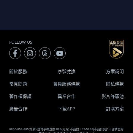
FOLLOW US
關於服務
序號兌換
方案說明
常見問題
會員服務條款
隱私條款
著作權保護
異業合作
影片許願池
廣告合作
下載APP
訂購方案
0800-058-885(免費) 遠傳手機直撥 888(免費) 市話撥 449-5888(市話計費)*市話請直撥