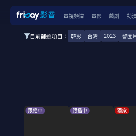
電視頻道
電影
戲劇
動
2023
目前篩選項目：
韓影
台灣
警匪
全部類型
韓影
動作
劇情
愛情
科幻
全部地區
韓國
美國
泰國
日本
台灣
2026
2025
2024
2023
202
全部年份
全部標籤
警匪片
槍戰
婚外情
校園
古
跟播中
跟播中
獨家
全部方案
免費
影劇
單次付費
用券
數