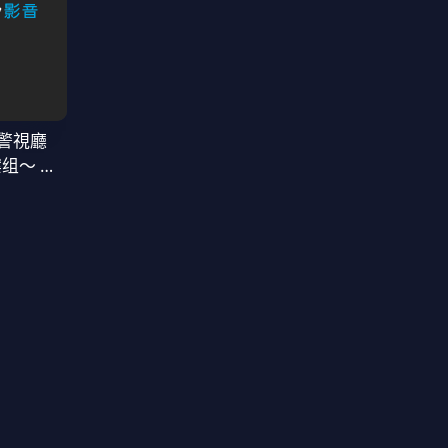
警視廳
案组〜 第