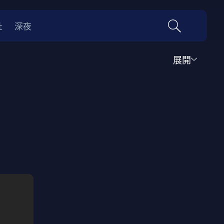
社
深夜
展開
運動
家庭
音樂歌舞
動畫
紀錄
傳記
經典老片
情
0年代
70年代
動漫改編
國際影展專區
名偵探柯南系列
吉卜力