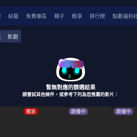
漫
綜藝
免費專區
親子
輕享
排行榜
點數福利
片
影劇
奇幻
犯罪
冒險
驚悚
恐怖
災難
戰爭
喜劇
中國
香港
法國
其他
暫無對應的篩選結果
2
2021
2020
2010-2019
2000年代
90年代
8
請嘗試其他條件，或參考下列為您推薦的影片：
LGBTQ
裝
醫生
警察
浪漫
溫馨
懸疑
小說改編
獨家
跟播中
跟播中
4K
位珍藏
霹靂