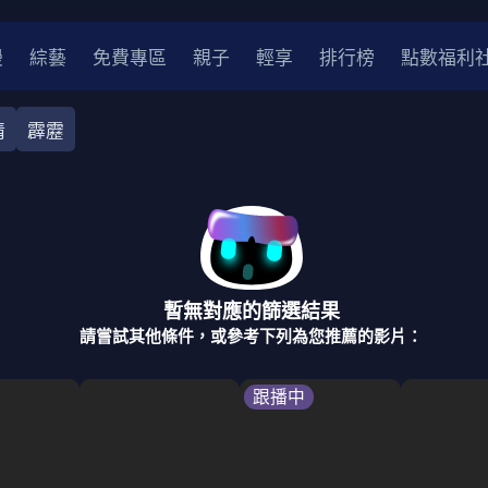
漫
綜藝
免費專區
親子
輕享
排行榜
點數福利
情
霹靂
奇幻
犯罪
冒險
驚悚
恐怖
災難
戰爭
喜劇
中國
香港
法國
其他
暫無對應的篩選結果
2
2021
2020
2010-2019
2000年代
90年代
8
請嘗試其他條件，或參考下列為您推薦的影片：
LGBTQ
裝
醫生
警察
浪漫
溫馨
懸疑
小說改編
跟播中
4K
位珍藏
霹靂