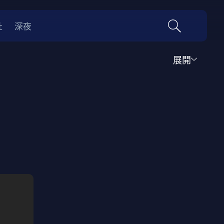
社
深夜
展開
運動
家庭
音樂歌舞
動畫
紀錄
傳記
經典老片
情
0年代
70年代
動漫改編
國際影展專區
名偵探柯南系列
吉卜力