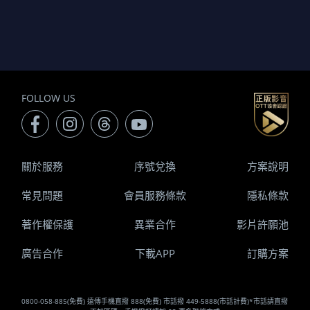
FOLLOW US
關於服務
序號兌換
方案說明
常見問題
會員服務條款
隱私條款
著作權保護
異業合作
影片許願池
廣告合作
下載APP
訂購方案
0800-058-885(免費) 遠傳手機直撥 888(免費) 市話撥 449-5888(市話計費)*市話請直撥