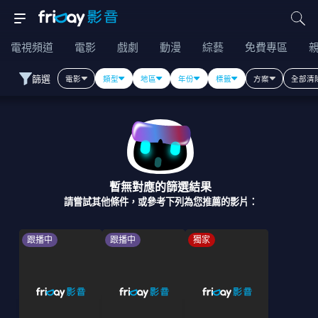
電視頻道
電影
戲劇
動漫
綜藝
免費專區
篩選
電影
類型
地區
年份
標籤
方案
全部清
暫無對應的篩選結果
請嘗試其他條件，或參考下列為您推薦的影片：
跟播中
跟播中
獨家