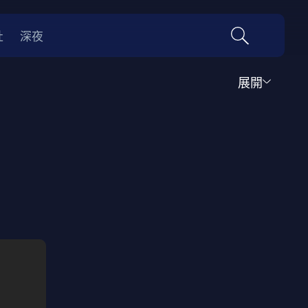
社
深夜
展開
運動
家庭
音樂歌舞
動畫
紀錄
傳記
經典老片
情
0年代
70年代
動漫改編
國際影展專區
名偵探柯南系列
吉卜力