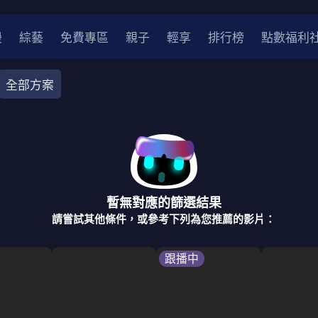
漫
綜藝
免費專區
親子
輕享
排行榜
點數福利
全部方案
奇幻
犯罪
冒險
驚悚
恐怖
災難
戰爭
喜劇
中國
香港
法國
其他
暫無對應的篩選結果
2
2021
2020
2010-2019
2000年代
90年代
8
請嘗試其他條件，或參考下列為您推薦的影片：
LGBTQ
裝
醫生
警察
浪漫
溫馨
懸疑
小說改編
跟播中
4K
位珍藏
霹靂