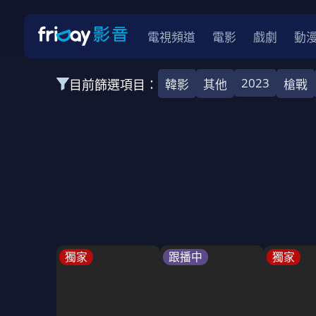
電視頻道
電影
戲劇
動
2023
目前篩選項目：
韓影
其他
槍戰
全部類型
韓影
動作
劇情
愛情
科幻
全部地區
韓國
美國
泰國
日本
台灣
2026
2025
2024
2023
202
全部年份
全部標籤
警匪片
槍戰
婚外情
校園
古
獨家
跟播中
獨家
全部方案
免費
影劇
單次付費
用券
數