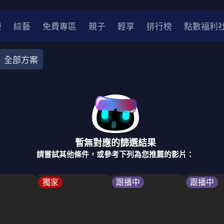
漫
綜藝
免費專區
親子
輕享
排行榜
點數福利
全部方案
奇幻
犯罪
冒險
驚悚
恐怖
災難
戰爭
喜劇
中國
香港
法國
其他
暫無對應的篩選結果
2
2021
2020
2010-2019
2000年代
90年代
8
請嘗試其他條件，或參考下列為您推薦的影片：
LGBTQ
裝
醫生
警察
浪漫
溫馨
懸疑
小說改編
獨家
跟播中
跟播中
4K
位珍藏
霹靂