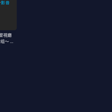
警視廳
案组〜 第