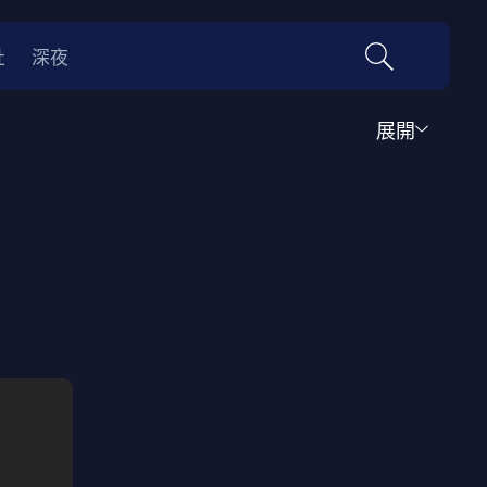
社
深夜
展開
運動
家庭
音樂歌舞
動畫
紀錄
傳記
經典老片
情
0年代
70年代
動漫改編
國際影展專區
名偵探柯南系列
吉卜力