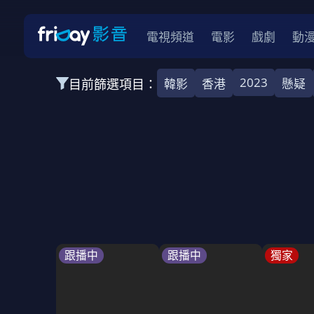
電視頻道
電影
戲劇
動
2023
目前篩選項目：
韓影
香港
懸疑
全部類型
韓影
動作
劇情
愛情
科幻
全部地區
韓國
美國
泰國
日本
台灣
2026
2025
2024
2023
202
全部年份
全部標籤
警匪片
槍戰
婚外情
校園
古
跟播中
跟播中
獨家
全部方案
免費
影劇
單次付費
用券
數