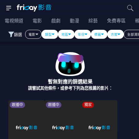
電視頻道
電影
戲劇
動漫
綜藝
免費專區
篩選
電影
類型
地區
年份
標籤
方案
全部清
暫無對應的篩選結果
請嘗試其他條件，或參考下列為您推薦的影片：
跟播中
跟播中
獨家