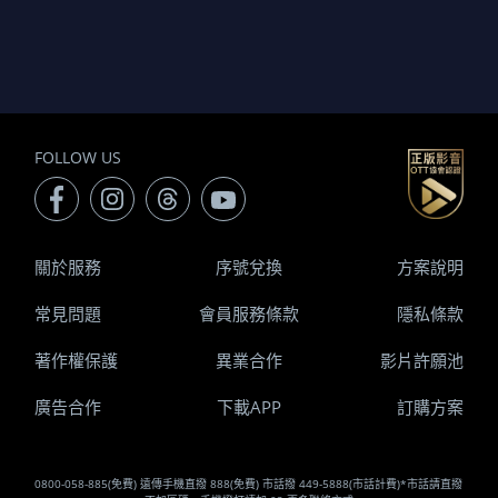
FOLLOW US
關於服務
序號兌換
方案說明
常見問題
會員服務條款
隱私條款
著作權保護
異業合作
影片許願池
廣告合作
下載APP
訂購方案
0800-058-885(免費) 遠傳手機直撥 888(免費) 市話撥 449-5888(市話計費)*市話請直撥