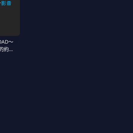
OAD～
的約定