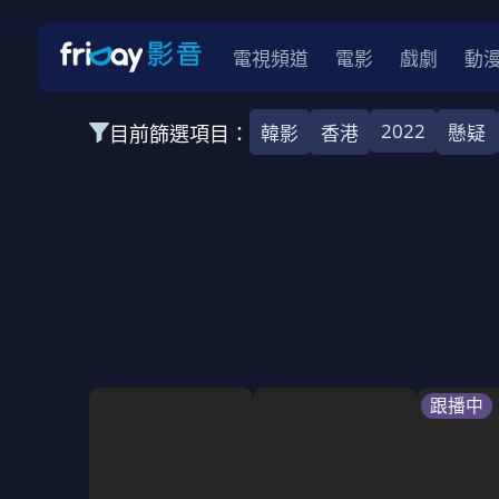
電視頻道
電影
戲劇
動
2022
目前篩選項目：
韓影
香港
懸疑
全部類型
韓影
動作
劇情
愛情
科幻
全部地區
韓國
美國
泰國
日本
台灣
2026
2025
2024
2023
202
全部年份
全部標籤
警匪片
槍戰
婚外情
校園
古
跟播中
全部方案
免費
影劇
單次付費
用券
數