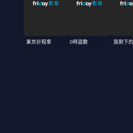
東京計程車
0時盜數
我剩下