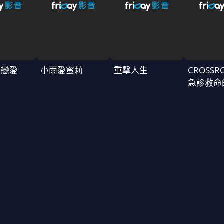
的戀愛
小雨愛蜜莉
重擊人生
CROSSR
急診救命
～