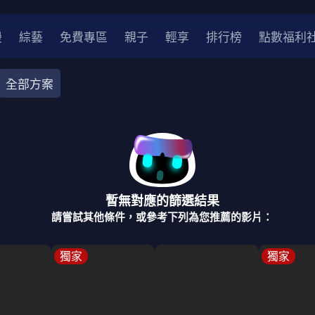
漫
綜藝
免費專區
親子
輕享
排行榜
點數福利
全部方案
奇幻
犯罪
冒險
驚悚
恐怖
災難
戰爭
喜劇
中國
香港
法國
其他
暫無對應的篩選結果
2
2021
2020
2010-2019
2000年代
90年代
8
請嘗試其他條件，或參考下列為您推薦的影片：
LGBTQ
裝
醫生
警察
浪漫
溫馨
懸疑
小說改編
獨家
獨家
4K
位珍藏
霹靂