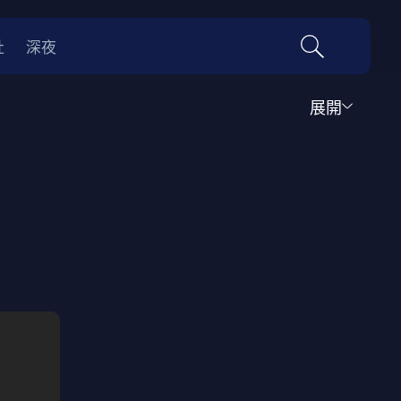
社
深夜
展開
運動
家庭
音樂歌舞
動畫
紀錄
傳記
經典老片
情
0年代
70年代
動漫改編
國際影展專區
名偵探柯南系列
吉卜力