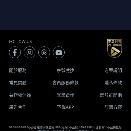
FOLLOW US
關於服務
序號兌換
方案說明
常見問題
會員服務條款
隱私條款
著作權保護
異業合作
影片許願池
廣告合作
下載APP
訂購方案
0800-058-885(免費) 遠傳手機直撥 888(免費) 市話撥 449-5888(市話計費)*市話請直撥