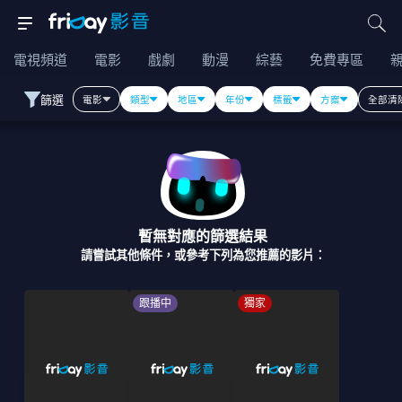
電視頻道
電影
戲劇
動漫
綜藝
免費專區
篩選
電影
類型
地區
年份
標籤
方案
全部清
暫無對應的篩選結果
請嘗試其他條件，或參考下列為您推薦的影片：
跟播中
獨家