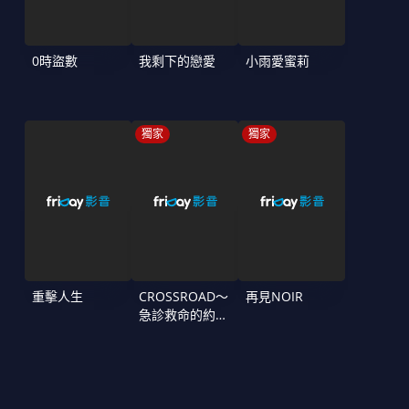
0時盜數
我剩下的戀愛
小雨愛蜜莉
獨家
獨家
重擊人生
CROSSROAD～
再見NOIR
急診救命的約定
～