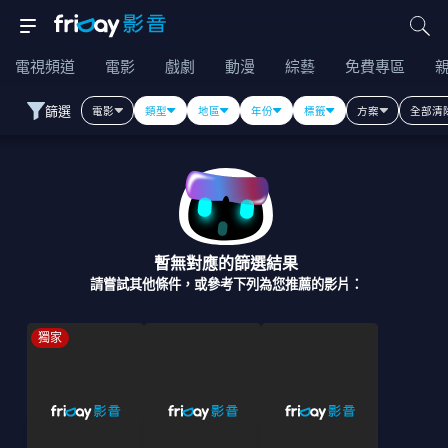
電視頻道
電影
戲劇
動漫
綜藝
免費專區
篩選
電影
類型
地區
年份
標籤
方案
全部清
暫無對應的篩選結果
請嘗試其他條件，或參考下列為您推薦的影片：
獨家