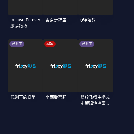
In Love Forever
東京計程車
0時盜數
繪夢婚禮
跟播中
獨家
跟播中
我剩下的戀愛
小雨愛蜜莉
關於我轉生變成
史萊姆這檔事
第4季