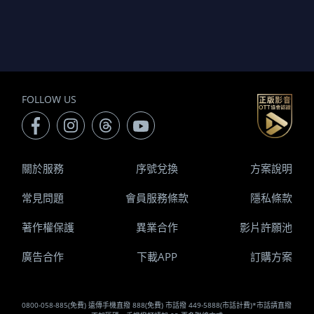
FOLLOW US
關於服務
序號兌換
方案說明
常見問題
會員服務條款
隱私條款
著作權保護
異業合作
影片許願池
廣告合作
下載APP
訂購方案
0800-058-885(免費) 遠傳手機直撥 888(免費) 市話撥 449-5888(市話計費)*市話請直撥