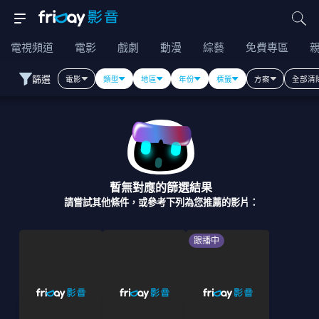
電視頻道
電影
戲劇
動漫
綜藝
免費專區
篩選
電影
類型
地區
年份
標籤
方案
全部清
暫無對應的篩選結果
請嘗試其他條件，或參考下列為您推薦的影片：
跟播中