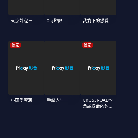
東京計程車
0時盜數
我剩下的戀愛
獨家
獨家
小雨愛蜜莉
重擊人生
CROSSROAD～
急診救命的約定
～