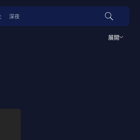
社
深夜
展開
運動
家庭
音樂歌舞
動畫
紀錄
傳記
經典老片
情
0年代
70年代
動漫改編
國際影展專區
名偵探柯南系列
吉卜力