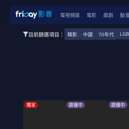
電視頻道
電影
戲劇
動
LG
目前篩選項目：
韓影
中國
70年代
全部類型
韓影
動作
劇情
愛情
科幻
全部地區
韓國
美國
泰國
日本
台灣
2026
2025
2024
2023
202
全部年份
全部標籤
警匪片
槍戰
婚外情
校園
古
獨家
跟播中
跟播中
全部方案
免費
影劇
單次付費
用券
數