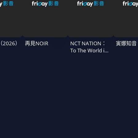
T（2026）
再見NOIR
NCT NATION：
寅娜知音
To The World in
Cinemas