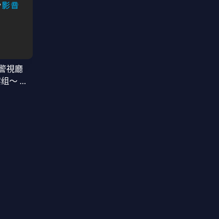
警視廳
案组〜 第