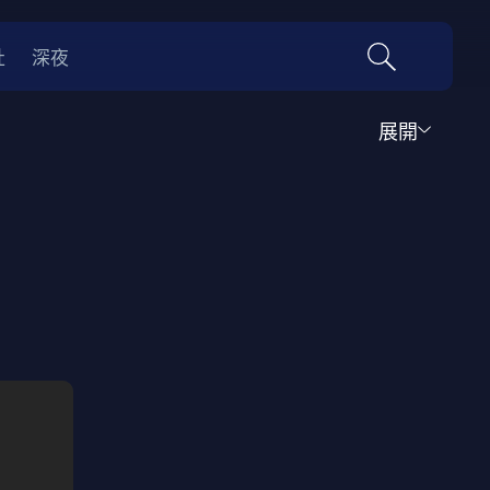
社
深夜
展開
運動
家庭
音樂歌舞
動畫
紀錄
傳記
經典老片
情
0年代
70年代
動漫改編
國際影展專區
名偵探柯南系列
吉卜力