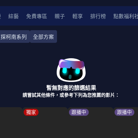
漫
綜藝
免費專區
親子
輕享
排行榜
點數福利
偵探柯南系列
全部方案
奇幻
犯罪
冒險
驚悚
恐怖
災難
戰爭
喜劇
中國
香港
法國
其他
暫無對應的篩選結果
2
2021
2020
2010-2019
2000年代
90年代
8
請嘗試其他條件，或參考下列為您推薦的影片：
LGBTQ
裝
醫生
警察
浪漫
溫馨
懸疑
小說改編
獨家
跟播中
跟播中
4K
位珍藏
霹靂