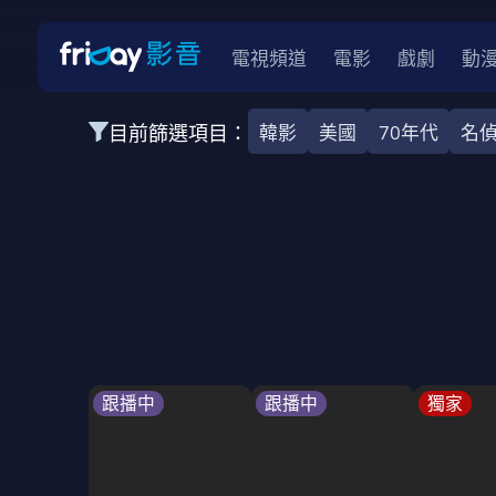
電視頻道
電影
戲劇
動
目前篩選項目：
韓影
美國
70年代
名
全部類型
韓影
動作
劇情
愛情
科幻
全部地區
韓國
美國
泰國
日本
台灣
2026
2025
2024
2023
202
全部年份
全部標籤
警匪片
槍戰
婚外情
校園
古
跟播中
跟播中
獨家
全部方案
免費
影劇
單次付費
用券
數