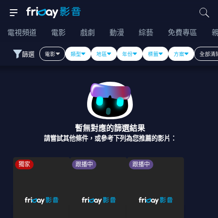
電視頻道
電影
戲劇
動漫
綜藝
免費專區
篩選
電影
類型
地區
年份
標籤
方案
全部清
暫無對應的篩選結果
請嘗試其他條件，或參考下列為您推薦的影片：
獨家
跟播中
跟播中