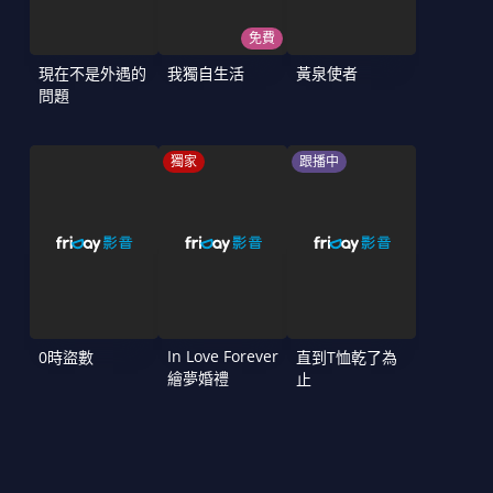
免費
現在不是外遇的
我獨自生活
黃泉使者
問題
獨家
跟播中
In Love Forever
0時盜數
直到T恤乾了為
繪夢婚禮
止