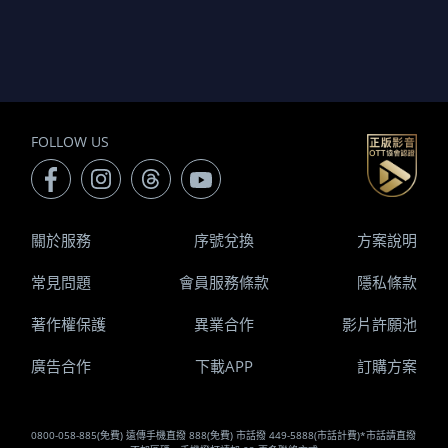
FOLLOW US
關於服務
序號兌換
方案說明
常見問題
會員服務條款
隱私條款
著作權保護
異業合作
影片許願池
廣告合作
下載APP
訂購方案
0800-058-885(免費) 遠傳手機直撥 888(免費) 市話撥 449-5888(市話計費)*市話請直撥