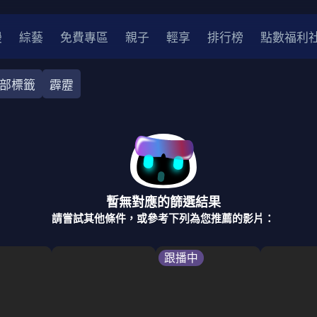
漫
綜藝
免費專區
親子
輕享
排行榜
點數福利
部標籤
霹靂
奇幻
犯罪
冒險
驚悚
恐怖
災難
戰爭
喜劇
中國
香港
法國
其他
暫無對應的篩選結果
2
2021
2020
2010-2019
2000年代
90年代
8
請嘗試其他條件，或參考下列為您推薦的影片：
LGBTQ
裝
醫生
警察
浪漫
溫馨
懸疑
小說改編
跟播中
4K
位珍藏
霹靂