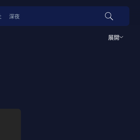
社
深夜
展開
運動
家庭
音樂歌舞
動畫
紀錄
傳記
經典老片
情
0年代
70年代
動漫改編
國際影展專區
名偵探柯南系列
吉卜力