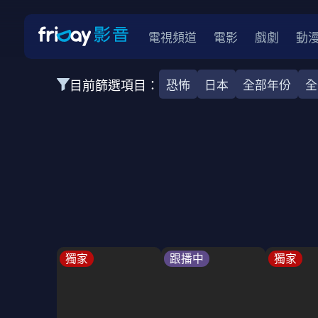
電視頻道
電影
戲劇
動
目前篩選項目：
恐怖
日本
全部年份
全
全部類型
韓影
動作
劇情
愛情
科幻
全部地區
韓國
美國
泰國
日本
台灣
2026
2025
2024
2023
202
全部年份
全部標籤
警匪片
槍戰
婚外情
校園
古
獨家
跟播中
獨家
全部方案
免費
影劇
單次付費
用券
數