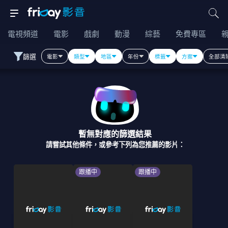
電視頻道
電影
戲劇
動漫
綜藝
免費專區
篩選
電影
類型
地區
年份
標籤
方案
全部清
暫無對應的篩選結果
請嘗試其他條件，或參考下列為您推薦的影片：
跟播中
跟播中