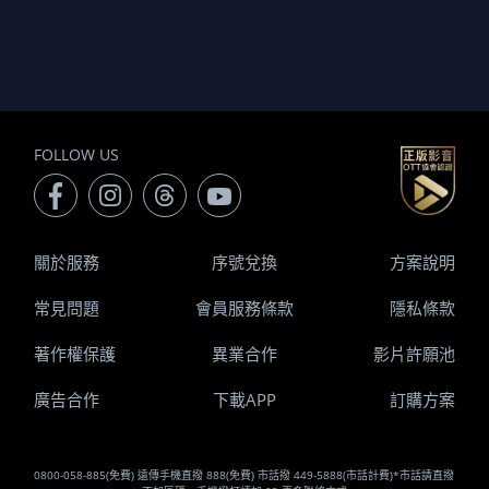
FOLLOW US
關於服務
序號兌換
方案說明
常見問題
會員服務條款
隱私條款
著作權保護
異業合作
影片許願池
廣告合作
下載APP
訂購方案
0800-058-885(免費) 遠傳手機直撥 888(免費) 市話撥 449-5888(市話計費)*市話請直撥