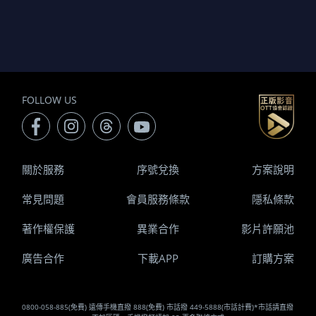
FOLLOW US
關於服務
序號兌換
方案說明
常見問題
會員服務條款
隱私條款
著作權保護
異業合作
影片許願池
廣告合作
下載APP
訂購方案
0800-058-885(免費) 遠傳手機直撥 888(免費) 市話撥 449-5888(市話計費)*市話請直撥