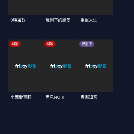
0時盜數
我剩下的戀愛
重擊人生
獨家
獨家
跟播中
小雨愛蜜莉
再見NOIR
寅娜知音