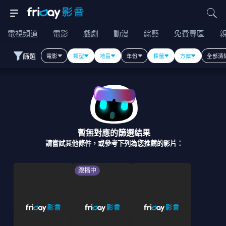
電視頻道
電影
戲劇
動漫
綜藝
免費專區
篩選
電影
類型
地區
年份
標籤
方案
全部清
暫無對應的篩選結果
請嘗試其他條件，或參考下列為您推薦的影片：
跟播中