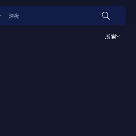
社
深夜
展開
運動
家庭
音樂歌舞
動畫
紀錄
傳記
經典老片
情
0年代
70年代
動漫改編
國際影展專區
名偵探柯南系列
吉卜力