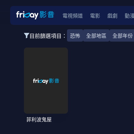
電視頻道
電影
戲劇
動
目前篩選項目：
恐怖
全部地區
全部年份
全部類型
韓影
動作
劇情
愛情
科幻
全部地區
韓國
美國
泰國
日本
台灣
2026
2025
2024
2023
202
全部年份
全部標籤
警匪片
槍戰
婚外情
校園
古
菲利波鬼屋
全部方案
免費
影劇
單次付費
用券
數