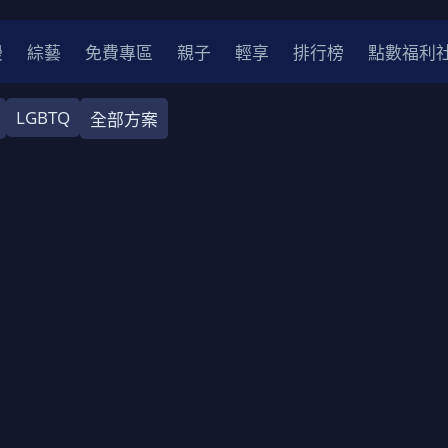
漫
綜藝
免費專區
親子
輕享
排行榜
點數福利
LGBTQ
全部方案
奇幻
犯罪
冒險
驚悚
恐怖
災難
戰爭
喜劇
中國
香港
法國
其他
2
2021
2020
2010-2019
2000年代
90年代
8
LGBTQ
裝
醫生
警察
浪漫
溫馨
懸疑
小說改編
4K
位珍藏
霹靂