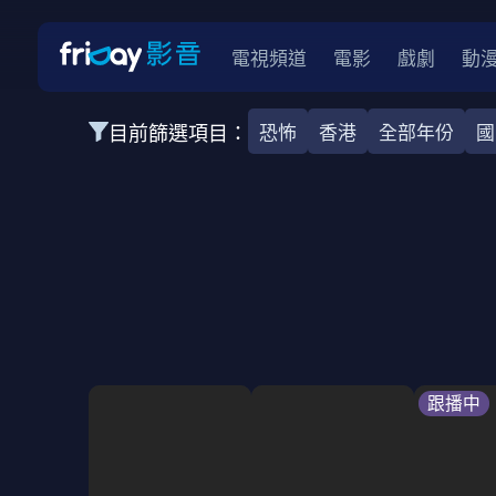
電視頻道
電影
戲劇
動
目前篩選項目：
恐怖
香港
全部年份
國
全部類型
韓影
動作
劇情
愛情
科幻
全部地區
韓國
美國
泰國
日本
台灣
2026
2025
2024
2023
202
全部年份
全部標籤
警匪片
槍戰
婚外情
校園
古
跟播中
全部方案
免費
影劇
單次付費
用券
數