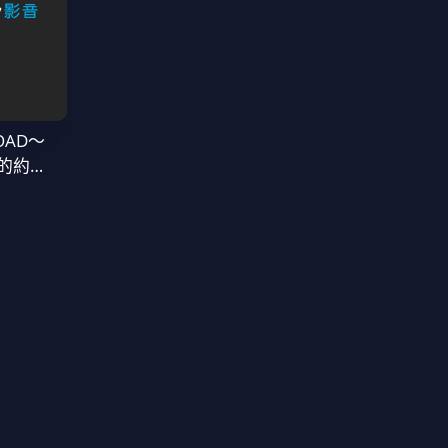
OAD～
的約定