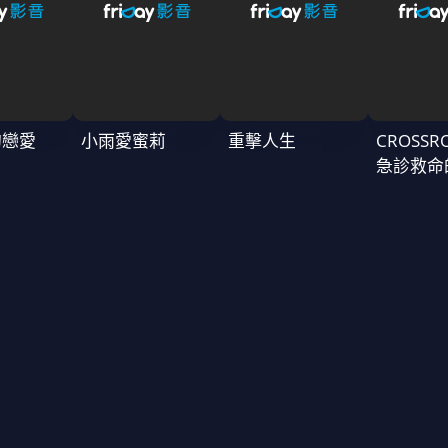
的戀愛
小雨愛蜜莉
重擊人生
CROSSR
急診救命
～