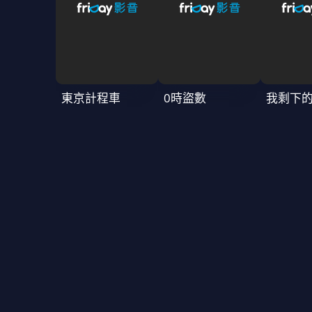
東京計程車
0時盜數
我剩下