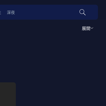
社
深夜
展開
運動
家庭
音樂歌舞
動畫
紀錄
傳記
經典老片
情
0年代
70年代
動漫改編
國際影展專區
名偵探柯南系列
吉卜力