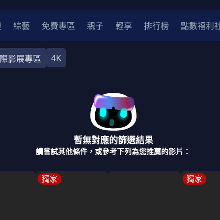
漫
綜藝
免費專區
親子
輕享
排行榜
點數福利
4K
際影展專區
奇幻
犯罪
冒險
驚悚
恐怖
災難
戰爭
喜劇
中國
香港
法國
其他
暫無對應的篩選結果
2
2021
2020
2010-2019
2000年代
90年代
8
請嘗試其他條件，或參考下列為您推薦的影片：
LGBTQ
裝
醫生
警察
浪漫
溫馨
懸疑
小說改編
獨家
獨家
4K
位珍藏
霹靂