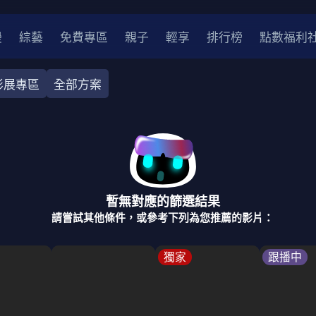
漫
綜藝
免費專區
親子
輕享
排行榜
點數福利
影展專區
全部方案
奇幻
犯罪
冒險
驚悚
恐怖
災難
戰爭
喜劇
中國
香港
法國
其他
暫無對應的篩選結果
2
2021
2020
2010-2019
2000年代
90年代
8
請嘗試其他條件，或參考下列為您推薦的影片：
LGBTQ
裝
醫生
警察
浪漫
溫馨
懸疑
小說改編
獨家
跟播中
4K
位珍藏
霹靂