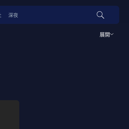
社
深夜
展開
運動
家庭
音樂歌舞
動畫
紀錄
傳記
經典老片
情
0年代
70年代
動漫改編
國際影展專區
名偵探柯南系列
吉卜力