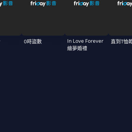
In Love Forever
者
0時盜數
直到T恤
繪夢婚禮