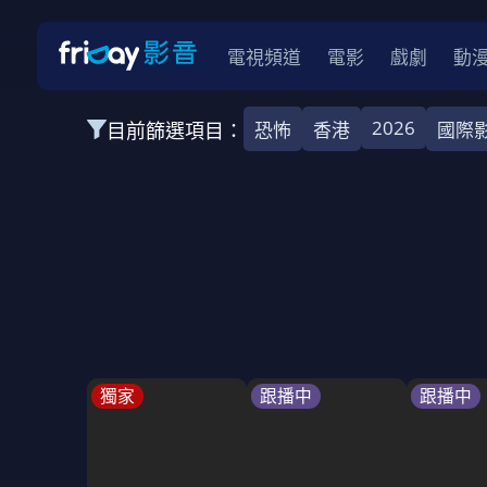
電視頻道
電影
戲劇
動
2026
目前篩選項目：
恐怖
香港
國際
全部類型
韓影
動作
劇情
愛情
科幻
全部地區
韓國
美國
泰國
日本
台灣
2026
2025
2024
2023
202
全部年份
全部標籤
警匪片
槍戰
婚外情
校園
古
獨家
跟播中
跟播中
全部方案
免費
影劇
單次付費
用券
數