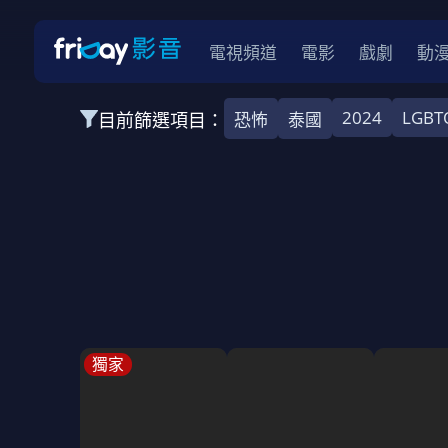
電視頻道
電影
戲劇
動
2024
LGBT
目前篩選項目：
恐怖
泰國
全部類型
韓影
動作
劇情
愛情
科幻
全部地區
韓國
美國
泰國
日本
台灣
2026
2025
2024
2023
202
全部年份
全部標籤
警匪片
槍戰
婚外情
校園
古
獨家
全部方案
免費
影劇
單次付費
用券
數