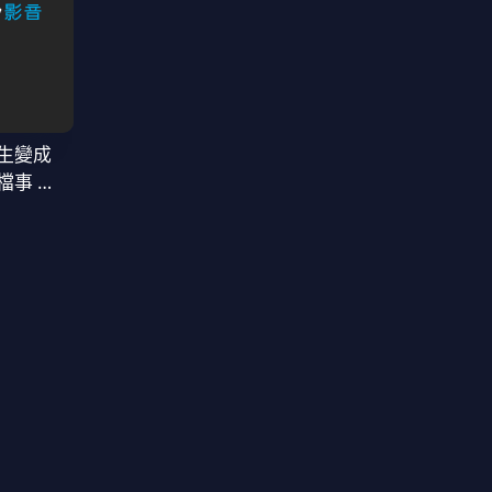
生變成
檔事 第