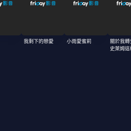
我剩下的戀愛
小雨愛蜜莉
關於我轉
史萊姆這
4季