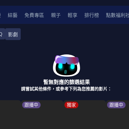
漫
綜藝
免費專區
親子
輕享
排行榜
點數福利
Q
影劇
奇幻
犯罪
冒險
驚悚
恐怖
災難
戰爭
喜劇
中國
香港
法國
其他
暫無對應的篩選結果
2
2021
2020
2010-2019
2000年代
90年代
8
請嘗試其他條件，或參考下列為您推薦的影片：
LGBTQ
裝
醫生
警察
浪漫
溫馨
懸疑
小說改編
跟播中
獨家
跟播中
4K
位珍藏
霹靂