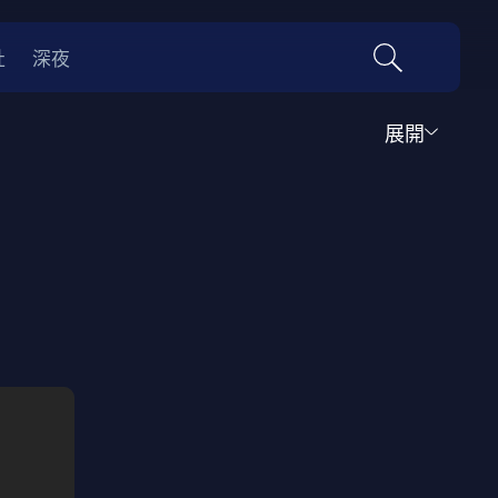
社
深夜
展開
運動
家庭
音樂歌舞
動畫
紀錄
傳記
經典老片
情
0年代
70年代
動漫改編
國際影展專區
名偵探柯南系列
吉卜力