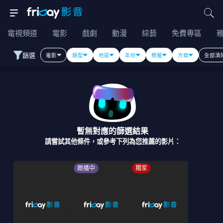
電視頻道
電影
戲劇
動漫
綜藝
免費專區
篩選
電影
類型
地區
年份
標籤
方案
全部清
暫無對應的篩選結果
請嘗試其他條件，或參考下列為您推薦的影片：
跟播中
獨家