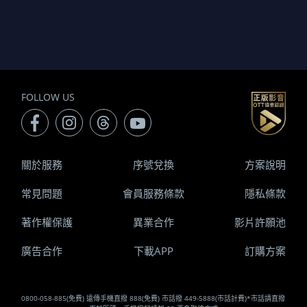
FOLLOW US
關於服務
序號兌換
方案說明
常見問題
會員服務條款
隱私條款
著作權保護
異業合作
影片許願池
廣告合作
下載APP
訂購方案
0800-058-885(免費) 遠傳手機直撥 888(免費) 市話撥 449-5888(市話計費)*市話請直撥