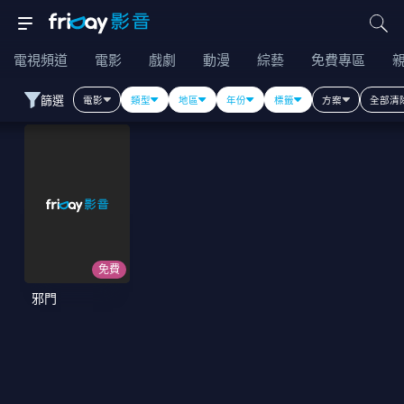
電視頻道
電影
戲劇
動漫
綜藝
免費專區
篩選
電影
類型
地區
年份
標籤
方案
全部清
免費
邪門