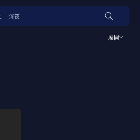
社
深夜
展開
運動
家庭
音樂歌舞
動畫
紀錄
傳記
經典老片
情
0年代
70年代
動漫改編
國際影展專區
名偵探柯南系列
吉卜力