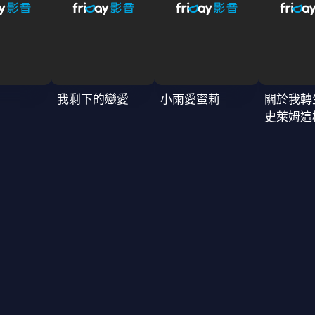
我剩下的戀愛
小雨愛蜜莉
關於我轉
史萊姆這
4季