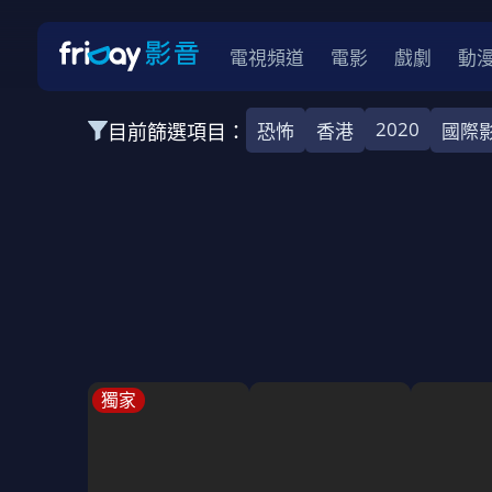
電視頻道
電影
戲劇
動
2020
目前篩選項目：
恐怖
香港
國際
全部類型
韓影
動作
劇情
愛情
科幻
全部地區
韓國
美國
泰國
日本
台灣
2026
2025
2024
2023
202
全部年份
全部標籤
警匪片
槍戰
婚外情
校園
古
獨家
全部方案
免費
影劇
單次付費
用券
數