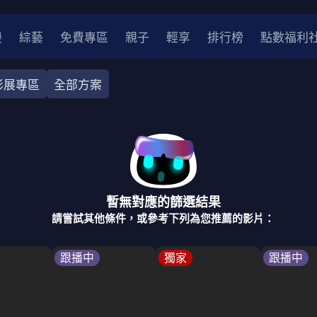
漫
綜藝
免費專區
親子
輕享
排行榜
點數福利
影展專區
全部方案
奇幻
犯罪
冒險
驚悚
恐怖
災難
戰爭
喜劇
中國
香港
法國
其他
暫無對應的篩選結果
2
2021
2020
2010-2019
2000年代
90年代
8
請嘗試其他條件，或參考下列為您推薦的影片：
LGBTQ
裝
醫生
警察
浪漫
溫馨
懸疑
小說改編
跟播中
獨家
跟播中
4K
位珍藏
霹靂