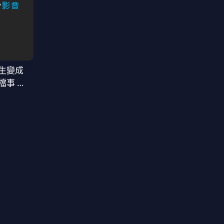
生變成
檔事 第