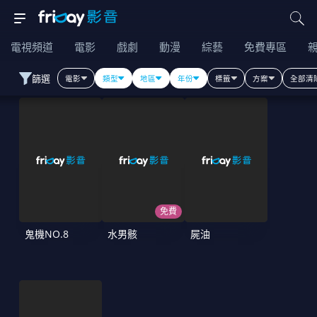
電視頻道
電影
戲劇
動漫
綜藝
免費專區
篩選
電影
類型
地區
年份
標籤
方案
全部清
免費
鬼機NO.8
水男骸
屍油