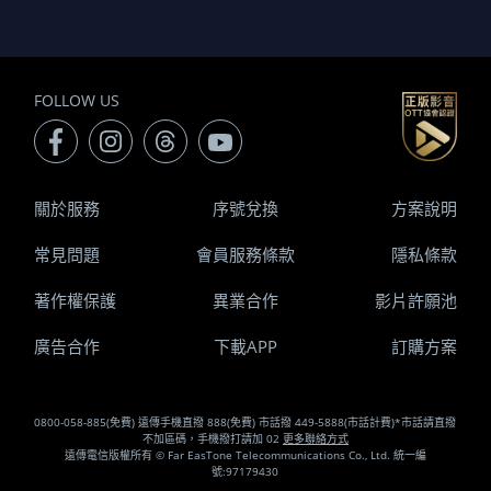
FOLLOW US
關於服務
序號兌換
方案說明
常見問題
會員服務條款
隱私條款
著作權保護
異業合作
影片許願池
廣告合作
下載APP
訂購方案
0800-058-885(免費) 遠傳手機直撥 888(免費) 市話撥 449-5888(市話計費)*市話請直撥
不加區碼，手機撥打請加 02
更多聯絡方式
遠傳電信版權所有 © Far EasTone Telecommunications Co., Ltd. 統一編
號:97179430