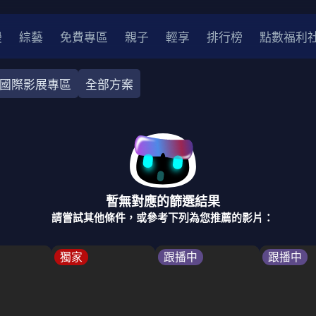
漫
綜藝
免費專區
親子
輕享
排行榜
點數福利
國際影展專區
全部方案
奇幻
犯罪
冒險
驚悚
恐怖
災難
戰爭
喜劇
中國
香港
法國
其他
暫無對應的篩選結果
2
2021
2020
2010-2019
2000年代
90年代
8
請嘗試其他條件，或參考下列為您推薦的影片：
LGBTQ
裝
醫生
警察
浪漫
溫馨
懸疑
小說改編
獨家
跟播中
跟播中
4K
位珍藏
霹靂