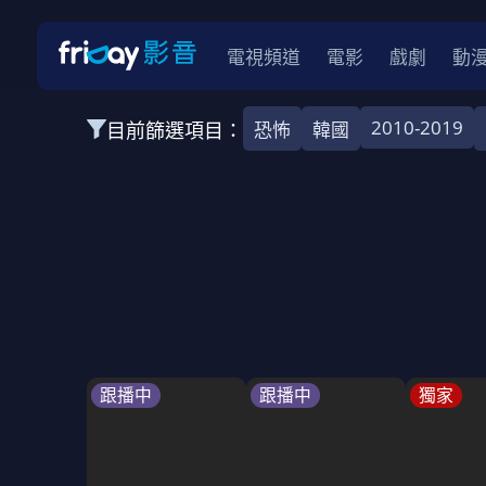
電視頻道
電影
戲劇
動
2010-2019
目前篩選項目：
恐怖
韓國
全部類型
韓影
動作
劇情
愛情
科幻
全部地區
韓國
美國
泰國
日本
台灣
2026
2025
2024
2023
202
全部年份
全部標籤
警匪片
槍戰
婚外情
校園
古
跟播中
跟播中
獨家
全部方案
免費
影劇
單次付費
用券
數