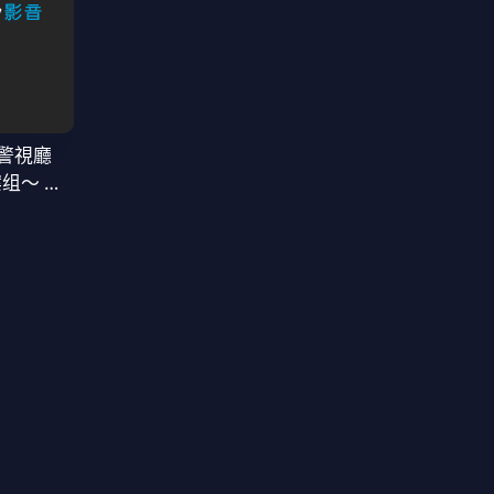
警視廳
案组〜 第