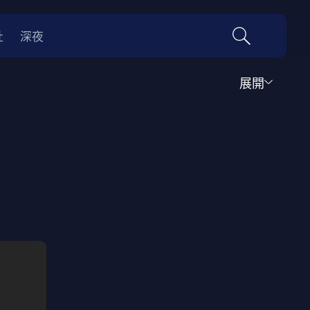
社
深夜
展開
運動
家庭
音樂歌舞
動畫
紀錄
傳記
經典老片
情
0年代
70年代
動漫改編
國際影展專區
名偵探柯南系列
吉卜力