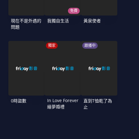
免費
現在不是外遇的
我獨自生活
黃泉使者
問題
獨家
跟播中
In Love Forever
0時盜數
直到T恤乾了為
繪夢婚禮
止