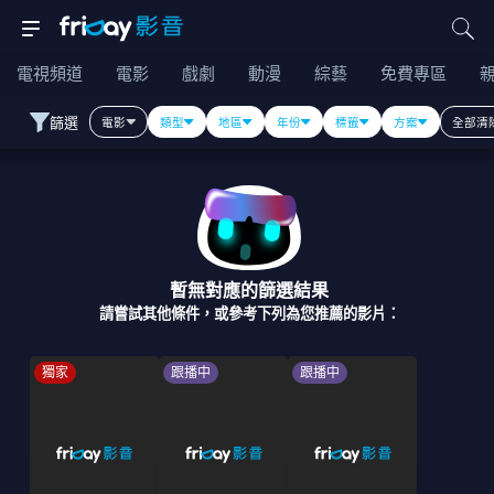
電視頻道
電影
戲劇
動漫
綜藝
免費專區
篩選
電影
類型
地區
年份
標籤
方案
全部清
暫無對應的篩選結果
請嘗試其他條件，或參考下列為您推薦的影片：
獨家
跟播中
跟播中