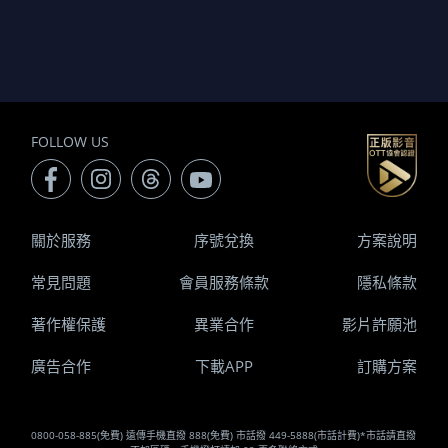
FOLLOW US
關於服務
序號兌換
方案說明
常見問題
會員服務條款
隱私條款
著作權保護
異業合作
影片許願池
廣告合作
下載APP
訂購方案
0800-058-885(免費) 遠傳手機直撥 888(免費) 市話撥 449-5888(市話計費)*市話請直撥