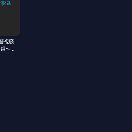
警視廳
案组〜 第