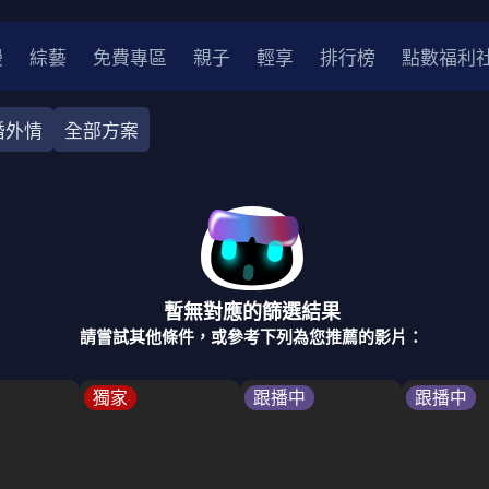
漫
綜藝
免費專區
親子
輕享
排行榜
點數福利
婚外情
全部方案
奇幻
犯罪
冒險
驚悚
恐怖
災難
戰爭
喜劇
中國
香港
法國
其他
暫無對應的篩選結果
2
2021
2020
2010-2019
2000年代
90年代
8
請嘗試其他條件，或參考下列為您推薦的影片：
LGBTQ
裝
醫生
警察
浪漫
溫馨
懸疑
小說改編
獨家
跟播中
跟播中
4K
位珍藏
霹靂