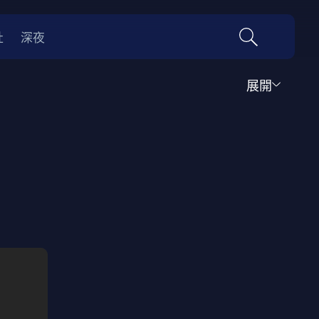
社
深夜
展開
運動
家庭
音樂歌舞
動畫
紀錄
傳記
經典老片
情
0年代
70年代
動漫改編
國際影展專區
名偵探柯南系列
吉卜力