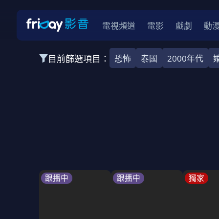
電視頻道
電影
戲劇
動
目前篩選項目：
恐怖
泰國
2000年代
全部類型
韓影
動作
劇情
愛情
科幻
全部地區
韓國
美國
泰國
日本
台灣
2026
2025
2024
2023
202
全部年份
全部標籤
警匪片
槍戰
婚外情
校園
古
跟播中
跟播中
獨家
全部方案
免費
影劇
單次付費
用券
數