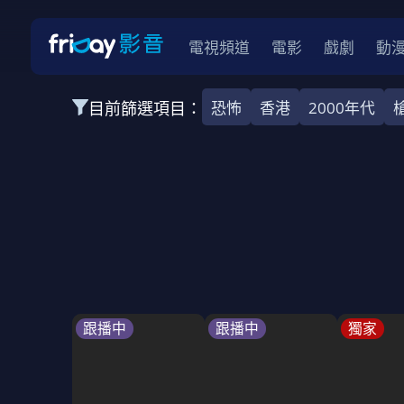
電視頻道
電影
戲劇
動
目前篩選項目：
恐怖
香港
2000年代
全部類型
韓影
動作
劇情
愛情
科幻
全部地區
韓國
美國
泰國
日本
台灣
2026
2025
2024
2023
202
全部年份
全部標籤
警匪片
槍戰
婚外情
校園
古
跟播中
跟播中
獨家
全部方案
免費
影劇
單次付費
用券
數