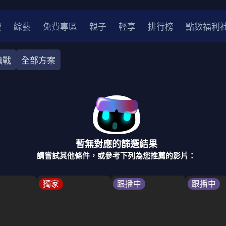
漫
綜藝
免費專區
親子
輕享
排行榜
點數福利
槍戰
全部方案
奇幻
犯罪
冒險
驚悚
恐怖
災難
戰爭
喜劇
中國
香港
法國
其他
暫無對應的篩選結果
2
2021
2020
2010-2019
2000年代
90年代
8
請嘗試其他條件，或參考下列為您推薦的影片：
LGBTQ
裝
醫生
警察
浪漫
溫馨
懸疑
小說改編
獨家
跟播中
跟播中
4K
位珍藏
霹靂