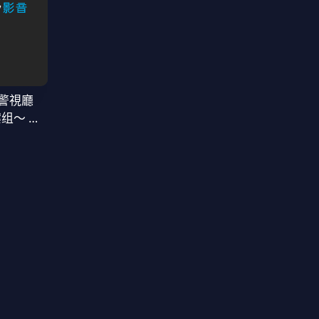
警視廳
案组〜 第