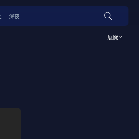
社
深夜
展開
運動
家庭
音樂歌舞
動畫
紀錄
傳記
經典老片
情
0年代
70年代
動漫改編
國際影展專區
名偵探柯南系列
吉卜力