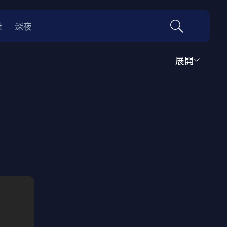
社
深夜
展開
運動
家庭
音樂歌舞
動畫
紀錄
傳記
經典老片
情
0年代
70年代
動漫改編
國際影展專區
名偵探柯南系列
吉卜力