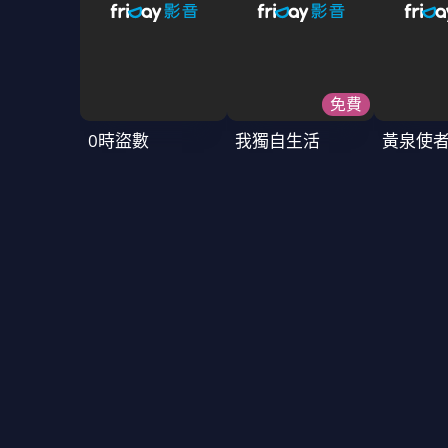
免費
0時盜數
我獨自生活
黃泉使