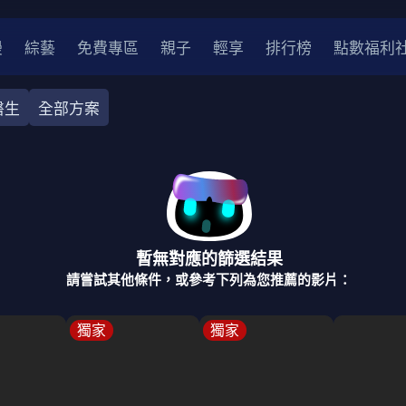
漫
綜藝
免費專區
親子
輕享
排行榜
點數福利
醫生
全部方案
奇幻
犯罪
冒險
驚悚
恐怖
災難
戰爭
喜劇
中國
香港
法國
其他
暫無對應的篩選結果
2
2021
2020
2010-2019
2000年代
90年代
8
請嘗試其他條件，或參考下列為您推薦的影片：
LGBTQ
裝
醫生
警察
浪漫
溫馨
懸疑
小說改編
獨家
獨家
4K
位珍藏
霹靂