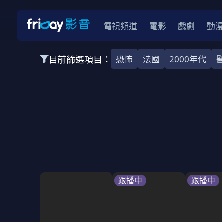
電視頻道
電影
戲劇
動
目前篩選項目：
恐怖
法國
2000年代
全部類型
韓影
動作
劇情
愛情
科幻
全部地區
韓國
美國
泰國
日本
台灣
2026
2025
2024
2023
202
全部年份
全部標籤
警匪片
槍戰
婚外情
校園
古
跟播中
跟播中
全部方案
免費
影劇
單次付費
用券
數