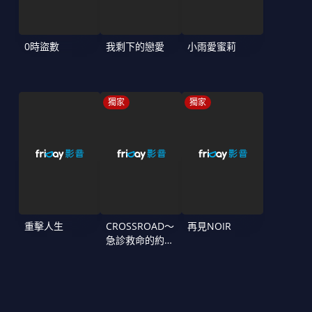
0時盜數
我剩下的戀愛
小雨愛蜜莉
獨家
獨家
重擊人生
CROSSROAD～
再見NOIR
急診救命的約定
～