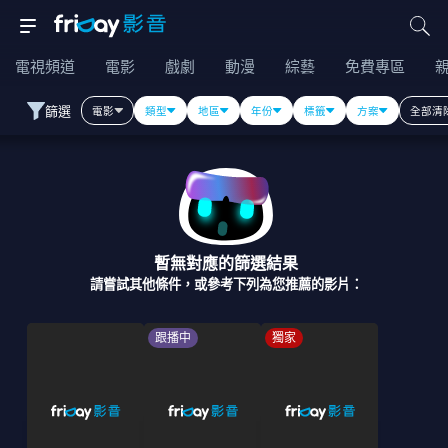
電視頻道
電影
戲劇
動漫
綜藝
免費專區
篩選
電影
類型
地區
年份
標籤
方案
全部清
暫無對應的篩選結果
請嘗試其他條件，或參考下列為您推薦的影片：
跟播中
獨家