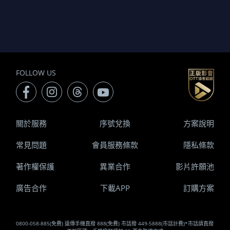
FOLLOW US
關於服務
序號兌換
方案說明
常見問題
會員服務條款
隱私條款
著作權保護
異業合作
影片許願池
廣告合作
下載APP
訂購方案
0800-058-885(免費) 遠傳手機直撥 888(免費) 市話撥 449-5888(市話計費)*市話請直撥